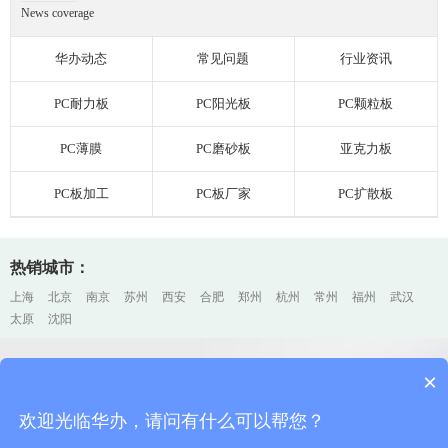
News coverage
华办动态
常见问题
行业资讯
PC耐力板
PC阳光板
PC颗粒板
PC薄膜
PC磨砂板
亚克力板
PC板加工
PC板厂家
PC扩散板
热销城市：
上海
北京
南京
苏州
西安
合肥
郑州
杭州
常州
福州
武汉
太原
沈阳
×
上海PC耐力板厂家加工、销售
上海排名前三
欢迎光临华办，请问有什么可以帮您？
欢迎咨询华办，您的每一个电话、邮件、留言，我们都会认真对待