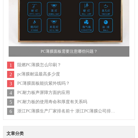
PC薄膜面板需要注意哪些问题？
1
阻燃PC薄膜怎么印刷？
2
pc薄膜耐温最高多少度
3
PC薄膜面板能抗紫外线吗？
4
PC耐力板声屏障方面的应用
5
PC耐力板的使用寿命和厚度有关系吗
6
浙江PC薄膜生产厂家排名前十 浙江PC薄膜公司排行榜
文章分类