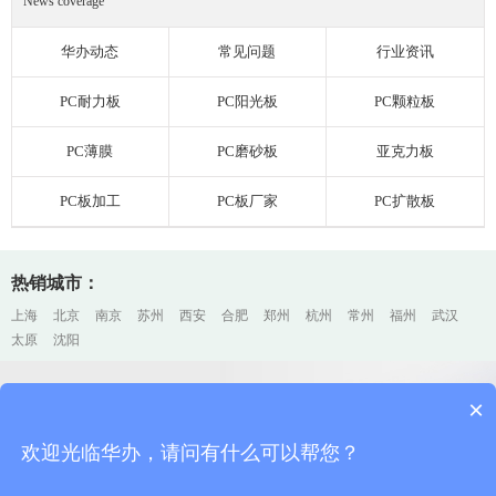
News coverage
华办动态
常见问题
行业资讯
PC耐力板
PC阳光板
PC颗粒板
PC薄膜
PC磨砂板
亚克力板
PC板加工
PC板厂家
PC扩散板
热销城市：
上海
北京
南京
苏州
西安
合肥
郑州
杭州
常州
福州
武汉
太原
沈阳
×
上海PC耐力板厂家加工、销售
上海排名前三
欢迎光临华办，请问有什么可以帮您？
欢迎咨询华办，您的每一个电话、邮件、留言，我们都会认真对待