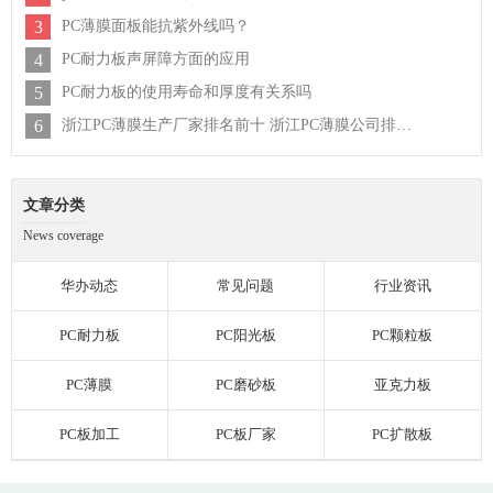
3
PC薄膜面板能抗紫外线吗？
4
PC耐力板声屏障方面的应用
5
PC耐力板的使用寿命和厚度有关系吗
6
浙江PC薄膜生产厂家排名前十 浙江PC薄膜公司排行榜
文章分类
News coverage
华办动态
常见问题
行业资讯
PC耐力板
PC阳光板
PC颗粒板
PC薄膜
PC磨砂板
亚克力板
PC板加工
PC板厂家
PC扩散板