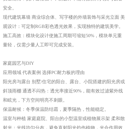
安全。
现代建筑幕墙
商业综合体、写字楼的外墙装饰与采光立面
美
观设计：可定制
RGB彩色透光效果，实现独特的建筑美学。
施工高效：模块化设计使施工周期可缩短
50%，模块单元重
量轻，仅需少量人工即可完成安装。
家庭园艺与
DIY
应用领域
代表案例
选择
PC耐力板的理由
阳光房与露台
别墅
/住宅的阳台、露台、小院搭建的阳光房或
斜顶雨棚
通透不闷热：透光率接近
90%，能有效过滤紫外线
和眩光，下方空间明亮不刺眼。
保温耐候：冬季保温防结霜，夏季隔热，性能稳定。
温室与种植
家庭庭院、阳台的小型温室或植物展示架
柔和散
射光：光线均匀分布，避免直射阳光灼伤植物，光合作用效