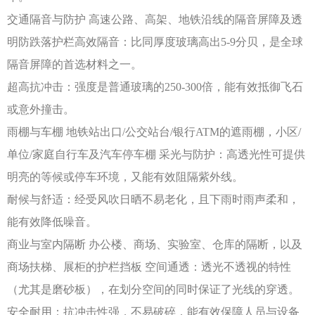
交通隔音与防护
高速公路、高架、地铁沿线的隔音屏障及透
明防跌落护栏高效隔音：比同厚度玻璃高出
5-9分贝，是全球
隔音屏障的首选材料之一。
超高抗冲击：强度是普通玻璃的
250-300倍，能有效抵御飞石
或意外撞击。
雨棚与车棚
地铁站出口
/公交站台/银行ATM的遮雨棚，小区/
单位/家庭自行车及汽车停车棚
采光与防护：高透光性可提供
明亮的等候或停车环境，又能有效阻隔紫外线。
耐候与舒适：经受风吹日晒不易老化，且下雨时雨声柔和，
能有效降低噪音。
商业与室内隔断
办公楼、商场、实验室、仓库的隔断，以及
商场扶梯、展柜的护栏挡板
空间通透：透光不透视的特性
（尤其是磨砂板），在划分空间的同时保证了光线的穿透。
安全耐用：抗冲击性强，不易破碎，能有效保障人员与设备