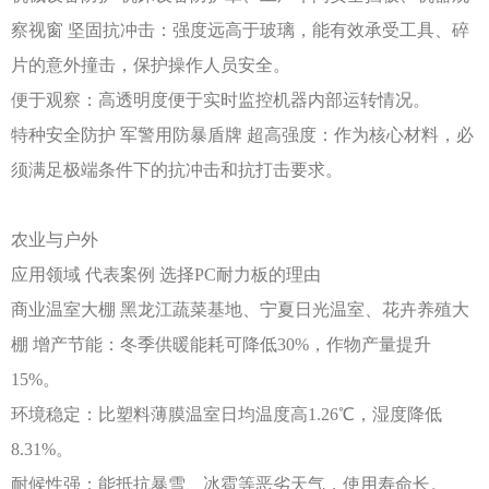
察视窗
坚固抗冲击：强度远高于玻璃，能有效承受工具、碎
片的意外撞击，保护操作人员安全。
便于观察：高透明度便于实时监控机器内部运转情况。
特种安全防护
军警用防暴盾牌
超高强度：作为核心材料，必
须满足极端条件下的抗冲击和抗打击要求。
农业与户外
应用领域
代表案例
选择
PC耐力板的理由
商业温室大棚
黑龙江蔬菜基地、宁夏日光温室、花卉养殖大
棚
增产节能：冬季供暖能耗可降低
30%，作物产量提升
15%。
环境稳定：比塑料薄膜温室日均温度高
1.26℃，湿度降低
8.31%。
耐候性强：能抵抗暴雪、冰雹等恶劣天气，使用寿命长。