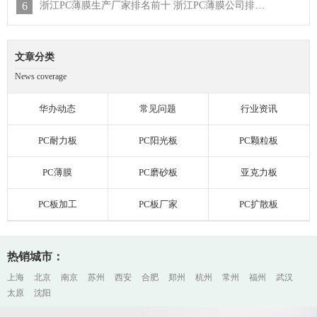
6
浙江PC薄膜生产厂家排名前十 浙江PC薄膜公司排行榜
文章分类
News coverage
华办动态
常见问题
行业资讯
PC耐力板
PC阳光板
PC颗粒板
PC薄膜
PC磨砂板
亚克力板
PC板加工
PC板厂家
PC扩散板
热销城市：
上海
北京
南京
苏州
西安
合肥
郑州
杭州
常州
福州
武汉
太原
沈阳