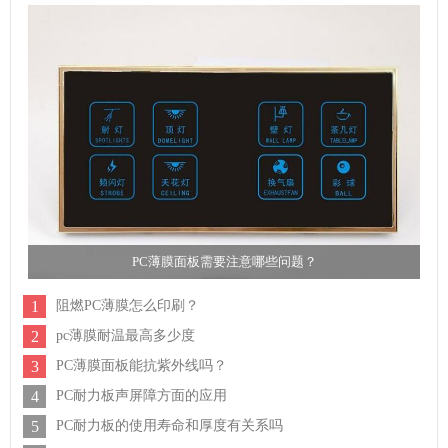
PC薄膜面板需要注意哪些问题？
1
阻燃PC薄膜怎么印刷？
2
pc薄膜耐温最高多少度
3
PC薄膜面板能抗紫外线吗？
4
PC耐力板声屏障方面的应用
5
PC耐力板的使用寿命和厚度有关系吗