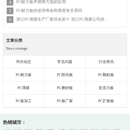
4
PC耐力板声屏障方面的应用
5
PC耐力板的使用寿命和厚度有关系吗
6
浙江PC薄膜生产厂家排名前十 浙江PC薄膜公司排行榜
文章分类
News coverage
华办动态
常见问题
行业资讯
PC耐力板
PC阳光板
PC颗粒板
PC薄膜
PC磨砂板
亚克力板
PC板加工
PC板厂家
PC扩散板
热销城市：