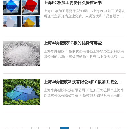
上海PC板加工需要什么资质证书
板、PC防静电板、PC硬
上海PC板加工需要什么资质证书上海PC板加工所需资
质证书主要分为企业资质、人员资质和产品合规资质
三类，具体要求如下：一、企业资质建筑业企业资
质：若PC板加工涉及安装工程（如建筑幕墙、采光顶
等），企业需具备相应的建筑业企业资质。例如，施
工总承包序列二级资质或专业承包序列一级资质（如
建筑幕墙工程专
上海华办塑胶PC板的优势有哪些
上海华办塑胶PC板的优势有哪些上海华办塑胶科技有
限公司的PC板（聚碳酸酯板）具有以下显著优势：
一、品质卓越优质原料：采用德国拜耳（Bayer）和沙
特SABIC（原美国GE(LEXAN)）等世界知名厂商的原
料生产，确保了产品的卓越性能。严格质控：产品严
格执行ISO9001:2008国际质量管理体系认证，并通过
上海华办塑胶科技有限公司PC板加工怎么样？
国家化学建筑材料
上海华办塑胶科技有限公司PC板加工怎么样？上海华
办塑胶科技有限公司在PC板材加工领域具有较高的专
业性和良好的口碑，其PC板材加工服务具有以下优
点：一、专业性强工贸一体：上海华办塑胶科技有限
公司是一家专业生产加工各种类型聚碳酸酯板材的工
贸一体企业，集PC板材、亚克力板PMMA板材、型材
的生产、设计、制
···
···