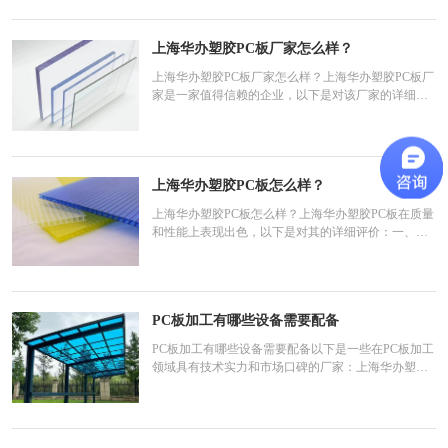
线应清晰、准确，以确保切割的精确度。选择合适的
切割工具，如机动弓锯或手动弓锯。确保切割工具锋
上海华办塑胶PC板厂家怎么样？
利、稳固，并
上海华办塑胶PC板厂家怎么样？上海华办塑胶PC板厂
家是一家值得信赖的企业，以下是对该厂家的详细评
价：一、企业实力生产规模：上海华办塑胶科技有限
公司是国内知名的聚碳酸酯（PC）材料供应商，拥有
亚洲先进的PC、PMMA生产线和型材生产线，以及专
业的加工设备和工艺。这使得该厂家能够大规模、高
上海华办塑胶PC板怎么样？
效率地生产高质
上海华办塑胶PC板怎么样？上海华办塑胶PC板在质量
和性能上表现出色，以下是对其的详细评价：一、产
品质量上海华办塑胶科技有限公司拥有专业的PC板材
生产团队，采用先进的生产设备和工艺，确保生产出
的PC板具有优良的质量。其产品包括PC实心耐力板、
PC阳光板、PC磨砂板、PC颗粒板等多种类型，均经
PC板加工有哪些设备需要配备
过严格的质量检
PC板加工有哪些设备需要配备以下是一些在PC板加工
领域具有技术实力和市场口碑的厂家：上海华办塑胶
科技有限公司：业务范围：专注于聚碳酸酯（PC）板
材的研发、生产、加工和销售，涵盖PC板、PC耐力
板、亚克力板、PVC板、PP板等加工销售。产品种
类：包括PC透明板、PC磨砂板、PC颗粒板、PC扩散