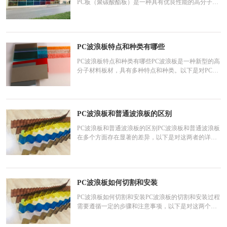
PC板（聚碳酸酯板）是一种具有优良性能的高分子材
料，广泛应用于建筑、汽车、电子等领域。由于其良
好的加工性能和可塑性，PC板非常适合进行雕刻加
工，包括雕刻各种花纹和图案。在PC板上雕刻花纹的
方法有多种，包括但不限于以下几种：激光雕刻：激
PC波浪板特点和种类有哪些
光雕刻是
PC波浪板特点和种类有哪些PC波浪板是一种新型的高
分子材料板材，具有多种特点和种类。以下是对PC波
浪板特点和种类的详细归纳：一、特点高强度与耐冲
击：PC波浪板由上下两层高强度聚碳酸酯板材组成，
中间由波浪形状的板材连接，形成一体，因此具有高
强度和耐冲击的特点，可以承受各种外力的作用。不
PC波浪板和普通波浪板的区别
易变形：该板
PC波浪板和普通波浪板的区别PC波浪板和普通波浪板
在多个方面存在显著的差异，以下是对这两者的详细
比较：一、材质与性能PC波浪板：主要原料：聚碳酸
酯（PC），一种新型的高分子材料。特性：重量轻：
比重仅为一般玻璃的一半，节省运输、搬卸、安装以
及支撑框架的成本。难燃：自身燃点580°C，离火后自
PC波浪板如何切割和安装
熄，燃烧时
PC波浪板如何切割和安装PC波浪板的切割和安装过程
需要遵循一定的步骤和注意事项，以下是对这两个过
程的详细解释：一、PC波浪板的切割准备工作：确定
所需的PC波浪板尺寸，并在板材上画好标记线。标记