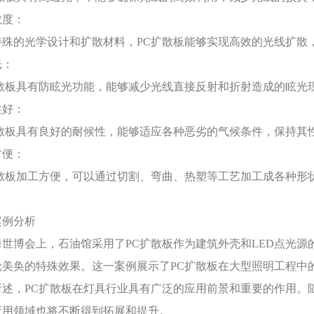
散度：
特殊的光学设计和扩散材料，
PC扩散板能够实现高效的光线扩散
光：
扩散板具有防眩光功能，能够减少光线直接反射和折射造成的眩光
性好：
扩散板具有良好的耐候性，能够适应各种恶劣的气候条件，保持其
方便：
扩散板加工方便，可以通过切割、弯曲、热塑等工艺加工成各种形
案例分析
海世博会上，石油馆采用了
PC扩散板作为建筑外壳和LED点光
轮美奂的特殊效果。这一案例展示了PC扩散板在大型照明工程中
所述，
PC扩散板在灯具行业具有广泛的应用前景和重要的作用。
应用领域也将不断得到拓展和提升。