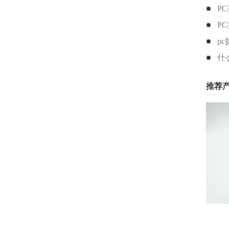
P
P
p
什
推荐