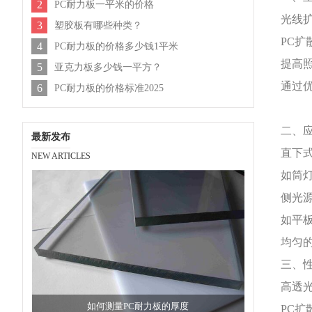
2
PC耐力板一平米的价格
光线
3
塑胶板有哪些种类？
PC
4
PC耐力板的价格多少钱1平米
提高
5
亚克力板多少钱一平方？
通过
6
PC耐力板的价格标准2025
二、
最新发布
直下
NEW ARTICLES
如筒
侧光
如平
均匀
三、
高透
如何测量PC耐力板的厚度
PC