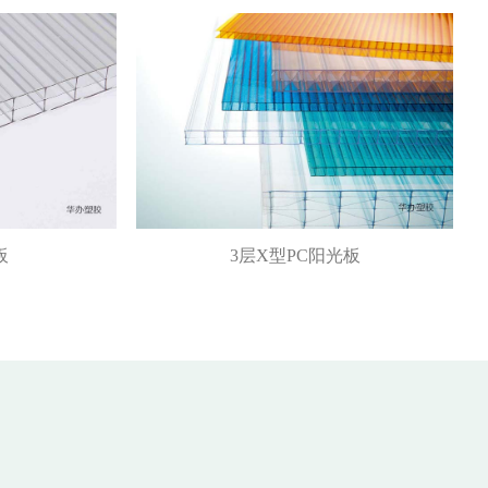
板
3层X型PC阳光板