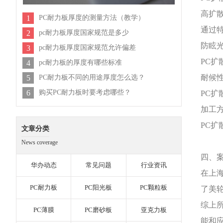
高扩
1
PC耐力板厚度的测量方法（教学）
通过
2
pc耐力板厚度国家规范是多少
防眩
3
pc耐力板厚度国家规范允许偏差
PC
4
pc耐力板的厚度有哪些标准
耐候
5
PC耐力板不同的用途厚度怎么选？
6
购买PC耐力板时要考虑哪些？
PC
加工
PC
文章分类
News coverage
四、
华办动态
常见问题
行业资讯
在上
PC耐力板
PC阳光板
PC颗粒板
了美
综上
PC薄膜
PC磨砂板
亚克力板
能和