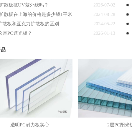
C扩散板抗UV紫外线吗？
2026-07-02
C扩散板在上海的价格是多少钱1平米
2024-08-28
c扩散板和亚克力扩散板的区别
2024-05-22
么是PC遮光板？
2026-01-13
产品
透明PC耐力板实心
2层PC阳光