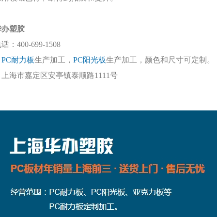
华办塑胶
电话：
400-699-1508
：
PC耐力板
生产加工，
PC阳光板
生产加工，颜色和尺寸可定制。
：上海市嘉定区安亭镇泰顺路
1111号