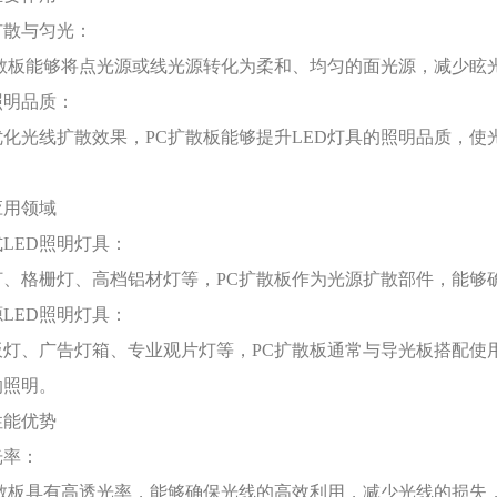
扩散与匀光：
扩散板能够将点光源或线光源转化为柔和、均匀的面光源，减少眩
照明品质：
优化光线扩散效果，
PC扩散板能够提升LED灯具的照明品质，
应用领域
式
LED照明灯具：
灯、格栅灯、高档铝材灯等，
PC扩散板作为光源扩散部件，能够
源
LED照明灯具：
板灯、广告灯箱、专业观片灯等，
PC扩散板通常与导光板搭配使
的照明。
性能优势
光率：
扩散板具有高透光率，能够确保光线的高效利用，减少光线的损失