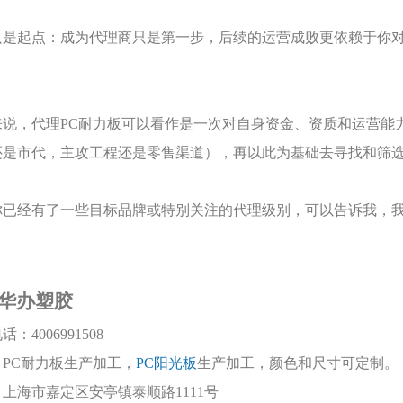
只是起点：成为代理商只是第一步，后续的运营成败更依赖于你
来说，代理
PC耐力板可以看作是一次对自身资金、资质和运营能
还是市代，主攻工程还是零售渠道），再以此为基础去寻找和筛
你已经有了一些目标品牌或特别关注的代理级别，可以告诉我，
华办塑胶
电话：
4006991508
：
PC耐力板生产加工，
PC阳光板
生产加工，颜色和尺寸可定制。
：上海市嘉定区安亭镇泰顺路
1111号