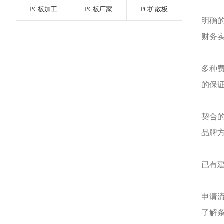
PC板加工
PC板厂家
PC扩散板
明确
财务
多种
的保
契合
品牌
已有
申请
了解