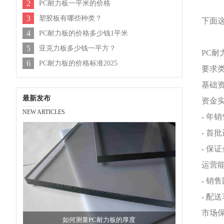
2
PC耐力板一平米的价格
3
塑胶板有哪些种类？
下面
4
PC耐力板的价格多少钱1平米
5
亚克力板多少钱一平方？
PC
6
PC耐力板的价格标准2025
要求
基础
最新发布
资金
NEW ARTICLES
- 年
- 首
- 保
运营
- 销
- 配
市场
如何测量PC耐力板的厚度