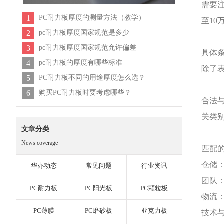
需要
1
PC耐力板厚度的测量方法（教学）
至10
2
pc耐力板厚度国家规范是多少
3
pc耐力板厚度国家规范允许偏差
具体
4
pc耐力板的厚度有哪些标准
除了
5
PC耐力板不同的用途厚度怎么选？
6
购买PC耐力板时要考虑哪些？
合法
关类
文章分类
News coverage
匹配
仓储
华办动态
常见问题
行业资讯
团队
PC耐力板
PC阳光板
PC颗粒板
物流
PC薄膜
PC磨砂板
亚克力板
技术