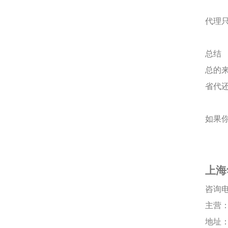
代理
总结
总的
省代
如果
上海
咨询
主营
地址