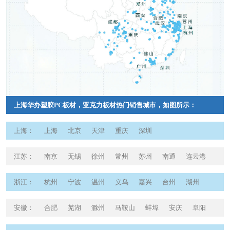
上海华办塑胶PC板材，亚克力板材热门销售城市，如图所示：
上海
：
上海
北京
天津
重庆
深圳
江苏
：
南京
无锡
徐州
常州
苏州
南通
连云港
淮安
盐城
扬州
镇江
泰州
宿迁
浙江
：
杭州
宁波
温州
义乌
嘉兴
台州
湖州
金华
舟山
丽水
衢州
安徽
：
合肥
芜湖
滁州
马鞍山
蚌埠
安庆
阜阳
宣城
淮南