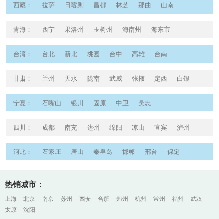
和田
伊犁
西藏
：
拉萨
日喀则
昌都
林芝
那曲
山南
青海
：
西宁
果洛州
玉树州
海南州
海东市
台湾
：
台北
新北
桃园
台中
高雄
台南
甘肃
：
兰州
天水
陇南
武威
张掖
定西
白银
酒泉
平凉
庆阳
宁夏
：
石嘴山
银川
固原
中卫
吴忠
四川
：
成都
南充
达州
绵阳
凉山
宜宾
泸州
德阳
广安
乐山
河北
：
石家庄
唐山
秦皇岛
邯郸
邢台
保定
张家口
承德
沧州
廊坊
热销城市：
上海
北京
南京
苏州
西安
合肥
郑州
杭州
常州
福州
武汉
太原
沈阳