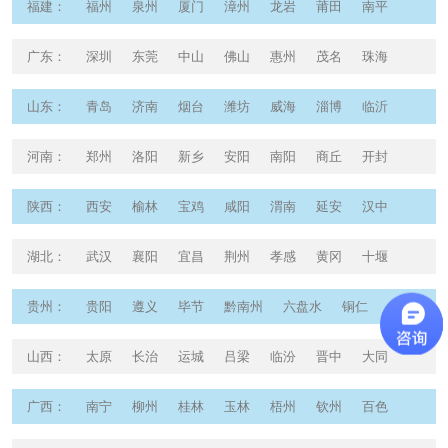
福建
：
福州
泉州
厦门
漳州
龙岩
莆田
南平
宁德
三明
广东
：
深圳
东莞
中山
佛山
惠州
茂名
珠海
广州
汕头
江门
肇庆
山东
：
青岛
济南
烟台
潍坊
威海
淄博
临沂
泰安
菏泽
济宁
河南
：
郑州
洛阳
新乡
安阳
南阳
商丘
开封
平顶山
驻马店
许昌
陕西
：
西安
榆林
宝鸡
咸阳
渭南
延安
汉中
安康
铜川
商洛
湖北
：
武汉
襄阳
宜昌
荆州
孝感
黄冈
十堰
荆门
咸宁
恩施
贵州
：
贵阳
遵义
毕节
黔南州
六盘水
铜仁
黔东南州
安顺
山西
：
太原
长治
运城
吕梁
临汾
晋中
大同
朔州
忻州
晋城
广西
：
南宁
柳州
桂林
玉林
梧州
钦州
百色
贵港
北海