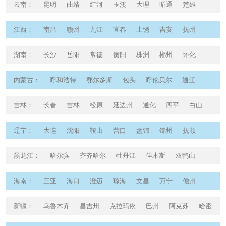
云南
：
昆明
曲靖
红河
玉溪
大理
昭通
楚雄
临沧
江西
：
南昌
赣州
九江
宜春
上饶
吉安
抚州
新余
鹰潭
湖南
：
长沙
岳阳
常德
衡阳
株洲
郴州
怀化
益阳
邵阳
永州
内蒙古
：
呼和浩特
鄂尔多斯
包头
呼伦贝尔
通辽
赤峰
吉林
：
长春
吉林
松原
延边州
通化
四平
白山
白城
辽源
辽宁
：
大连
沈阳
鞍山
营口
盘锦
锦州
抚顺
辽阳
本溪
黑龙江
：
哈尔滨
齐齐哈尔
牡丹江
佳木斯
双鸭山
绥化
鸡西
伊春
海南
：
三亚
海口
澄迈
琼海
文昌
万宁
儋州
新疆
：
乌鲁木齐
昌吉州
克拉玛依
巴州
阿克苏
哈密