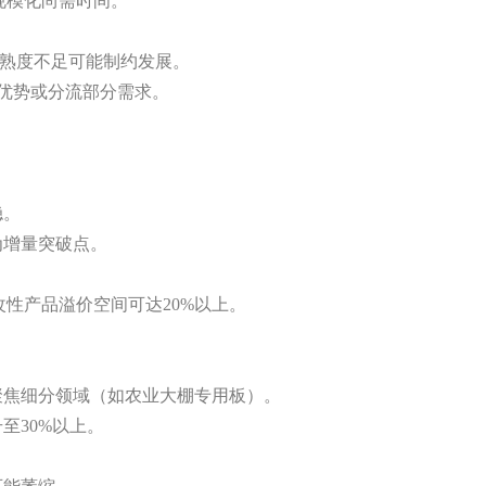
规模化尚需时间。
成熟度不足可能制约发展。
比优势或分流部分需求。
稳。
为增量突破点。
端改性产品溢价空间可达20%以上。
聚焦细分领域（如农业大棚专用板）。
升至
30%以上。