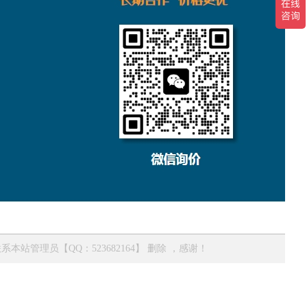
管理员【QQ：523682164】 删除 ，感谢！