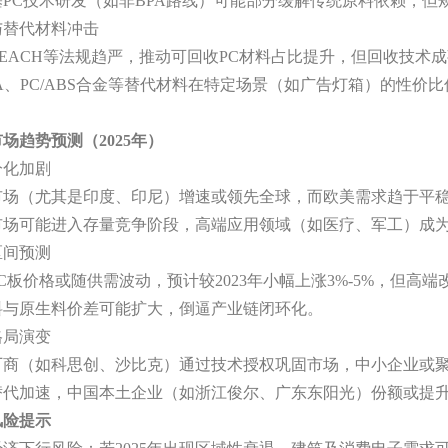
基
PC技术研发（如非BPA路线）可能部分缓解传统原料依赖，但
与替代材料冲击
REACH等法规趋严，推动可回收PC材料占比提升，但回收技术
A、PC/ABS合金等替代材料在特定场景（如广告灯箱）的性价
市场趋势预测（
2025年）
分化加剧
市场（尤其是印度、印尼）增速或领先全球，而欧美需求趋于平
市场可能进入存量竞争阶段，高端应用领域（如医疗、军工）成
区间预测
PC板价格或随供需波动，预计较2023年小幅上涨3%-5%，但高
料与原生料价差可能扩大，倒逼产业链闭环化。
格局演变
厂商（如科思创、沙比克）通过技术授权巩固市场，中小企业或
替代加速，中国本土企业（如浙江俊尔、广东东阳光）份额或提
风险提示