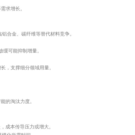
等需求增长。
。
临铝合金、碳纤维等替代材料竞争。
速放缓可能抑制增量。
增长，支撑细分领域用量。
产能的淘汰力度。
。
暖，成本传导压力或增大。