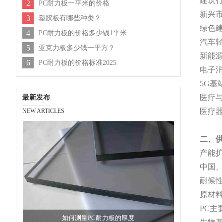
建筑
2
PC耐力板一平米的价格
新兴
3
塑胶板有哪些种类？
绿色
4
PC耐力板的价格多少钱1平米
汽车
5
亚克力板多少钱一平方？
新能
6
PC耐力板的价格标准2025
电子
5G
医疗
最新发布
医疗
NEW ARTICLES
二、
产能
中国
耐候
原材
PC
如何测量PC耐力板的厚度