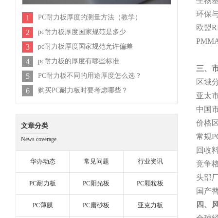
生物
环保
1
PC耐力板厚度的测量方法（教学）
欧盟
2
pc耐力板厚度国家规范是多少
PMM
3
pc耐力板厚度国家规范允许偏差
4
pc耐力板的厚度有哪些标准
三、
5
PC耐力板不同的用途厚度怎么选？
区域
6
购买PC耐力板时要考虑哪些？
亚太
中国
价格
文章分类
常规
News coverage
回收
华办动态
常见问题
行业资讯
竞争
头部
PC耐力板
PC阳光板
PC颗粒板
国产
四、
PC薄膜
PC磨砂板
亚克力板