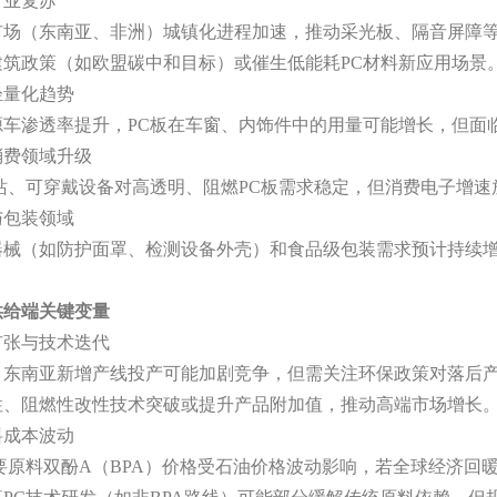
行业复苏
市场（东南亚、非洲）城镇化进程加速，推动采光板、隔音屏障
建筑政策（如欧盟碳中和目标）或催生低能耗
PC材料新应用场景
轻量化趋势
源车渗透率提升，
PC板在车窗、内饰件中的用量可能增长，但面
消费领域升级
基站、可穿戴设备对高透明、阻燃PC板需求稳定，但消费电子增
与包装领域
器械（如防护面罩、检测设备外壳）和食品级包装需求预计持续
供给端关键变量
扩张与技术迭代
、东南亚新增产线投产可能加剧竞争，但需关注环保政策对落后
性、阻燃性改性技术突破或提升产品附加值，推动高端市场增长
料成本波动
主要原料双酚A（BPA）价格受石油价格波动影响，若全球经济回