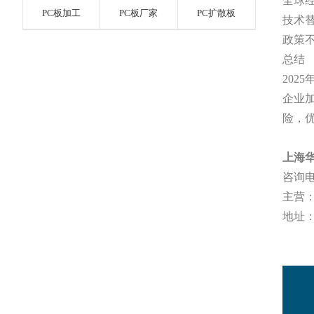
全球
PC板加工
PC板厂家
PC扩散板
技术
政策
总结
202
企业
险，
上海
咨询
主营
地址