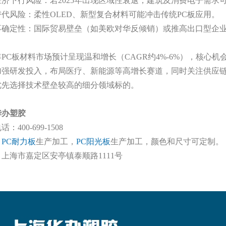
经济下行风险：若
2025年出现区域性衰退，建筑及消费电子需求
替代风险：柔性
OLED、新型复合材料可能冲击传统PC板应用。
不确定性：国际贸易壁垒（如美欧对华反倾销）或推高出口型企
5年PC板材料市场预计呈现温和增长（CAGR约4%-6%），核
加强研发投入，布局医疗、新能源等高增长赛道，同时关注供应
优先选择技术壁垒较高的细分领域标的。
华办塑胶
电话：
400-699-1508
：
PC耐力板
生产加工，
PC阳光板
生产加工，颜色和尺寸可定制。
：上海市嘉定区安亭镇泰顺路
1111号