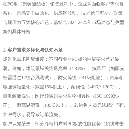
在
PC板（聚碳酸酯板）销售过程中，企业常面临客户需求复
杂化、市场竞争白热化、供应链波动、技术信任壁垒、政策
合规压力五大核心难题，需结合2024-2025年市场动态与典型
案例具体分析：
1. 客户需求多样化与认知不足
场景化需求匹配难度：不同行业对
PC板的性能要求差异显
著。例如，建筑领域关注透光率（≥85%）、抗风压（如阳光
板需通过12级台风测试）、防火等级（B1级阻燃）；汽车领
域强调轻量化（减重15%以上）、耐候性（-40℃~120℃）、
耐电解液腐蚀；医疗领域则要求生物相容性（ISO 10993认
证）、耐高温消毒（135℃以上）。若销售人员无法精准匹配
客户需求，易导致订单流失。
客户认知壁垒：部分终端用户对
PC板的性能优势（如抗冲击