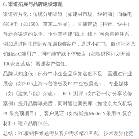
6. 渠道拓展与品牌建设难题
渠道碎片化：传统分销渠道（如建材市场、经销商）面临电
商冲击（如
1688、京东工业品）、直播带货（抖音、快手）
等新兴渠道的竞争。企业需构建“线上+线下”融合渠道体系，
例如通过阿里国际站拓展B端客户，通过小红书、微信社区营
销触达C端用户，同时维护线下体验店（如板财网计划开设
100家直营店）增强客户信任。
品牌认知度低：部分中小企业品牌知名度不足，需通过行业
展会（如
2025上海卡普隆板及PC中空板展会）、专业媒体
（如《建筑节能》杂志）、KOL测评（如“宅一代”分享装修
案例）提升品牌曝光度，同时通过案例库（如北京大兴机场
PC采光顶项目）、客户见证（如特斯拉Model Y采用PC复合
材料）建立品牌信任。
总结：
PC板销售难题需从客户需求精准匹配、技术差异化竞