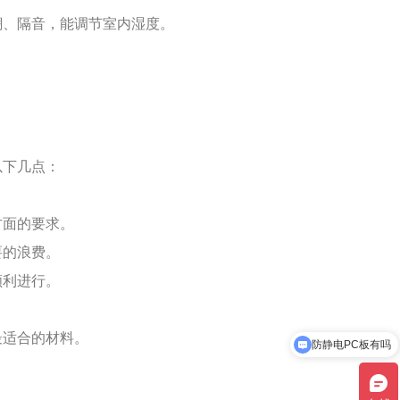
潮、隔音，能调节室内湿度。
以下几点：
方面的要求。
要的浪费。
顺利进行。
。
最适合的材料。
防静电PC板有吗