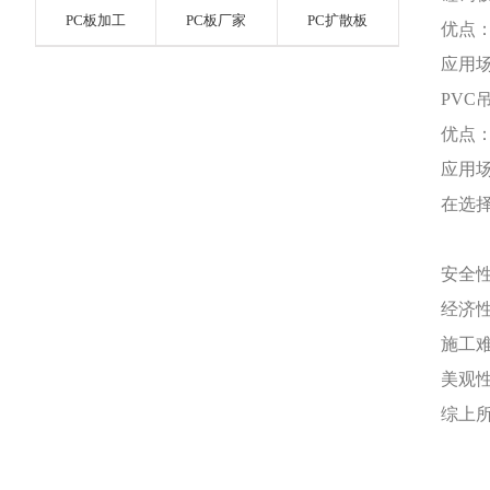
PC板加工
PC板厂家
PC扩散板
优点
应用
PVC
优点
应用
在选
安全
经济
施工
美观
综上