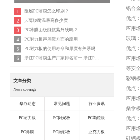
铝合
1
阻燃PC薄膜怎么印刷？
优点
2
pc薄膜耐温最高多少度
应用
3
PC薄膜面板能抗紫外线吗？
玻璃
4
PC耐力板声屏障方面的应用
优点
5
PC耐力板的使用寿命和厚度有关系吗
6
浙江PC薄膜生产厂家排名前十 浙江PC薄膜公司排行榜
应用
等安
彩钢
文章分类
优点
News coverage
应用
华办动态
常见问题
行业资讯
桑拿
PC耐力板
PC阳光板
PC颗粒板
优点
应用
PC薄膜
PC磨砂板
亚克力板
硅钙