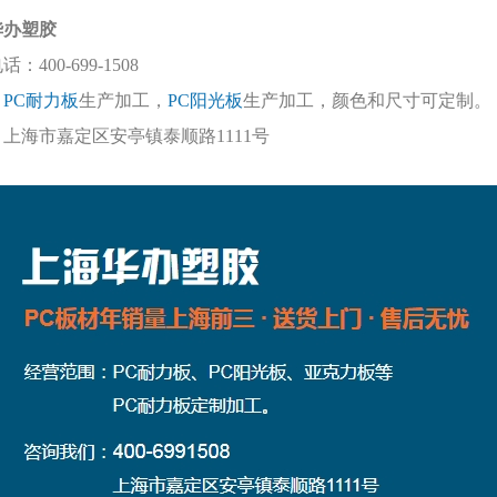
华办塑胶
电话：
400-699-1508
：
PC耐力板
生产加工，
PC阳光板
生产加工，颜色和尺寸可定制。
：上海市嘉定区安亭镇泰顺路
1111号