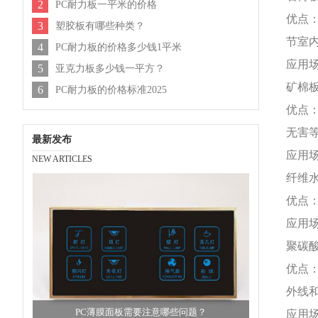
2
PC耐力板一平米的价格
优点
3
塑胶板有哪些种类？
节室
4
PC耐力板的价格多少钱1平米
应用
5
亚克力板多少钱一平方？
矿棉
6
PC耐力板的价格标准2025
优点
无害
最新发布
应用
NEW ARTICLES
纤维
优点
应用
聚碳
优点
外线
PC薄膜面板需要注意哪些问题？
应用