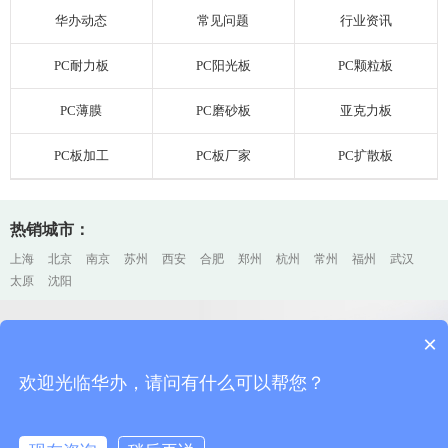
华办动态
常见问题
行业资讯
PC耐力板
PC阳光板
PC颗粒板
PC薄膜
PC磨砂板
亚克力板
PC板加工
PC板厂家
PC扩散板
热销城市：
上海
北京
南京
苏州
西安
合肥
郑州
杭州
常州
福州
武汉
太原
沈阳
×
上海PC耐力板厂家加工、销售
上海排名前三
欢迎光临华办，请问有什么可以帮您？
欢迎咨询华办，您的每一个电话、邮件、留言，我们都会认真对待