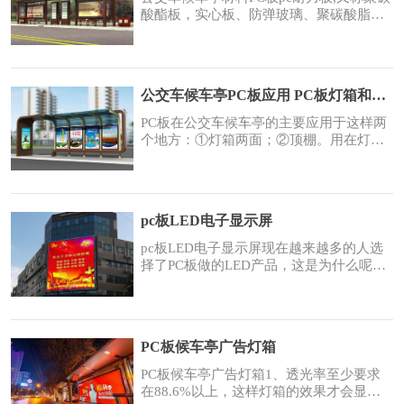
以实现理想的匀光
酸酯板，实心板、防弹玻璃、聚碳酸脂
板、航空透视板、不碎玻璃，耐力空心
板，是以高性能的工程塑料聚碳酸酯或聚
碳-----酸脂加工而成。PC耐力板主要有以
下特性：PC板用作候车亭材料的优点：1.
公交车候车亭PC板应用 PC板灯箱和顶棚
耐热耐寒性：能适应从寒冷到高温的各种
恶劣天气变化，在零下40度到零上120度
PC板在公交车候车亭的主要应用于这样两
的温度范
个地方：①灯箱两面；②顶棚。用在灯箱
两面，也就是广告画面外面透明的那层
板，可选择PC阳光板/耐力板，透光性高，
装饰性强，安装方便...顶棚选材，大多会
选用PC耐力板作为选材会更好些。基础保
pc板LED电子显示屏
证是防晒和挡雨，而对于其他选材来说，
PC耐力板的优势是：板材本身原材料性能
pc板LED电子显示屏现在越来越多的人选
具有非常强的
择了PC板做的LED产品，这是为什么呢？
使用PC板LED显示屏有什么优点？ PC板
LED显示屏比普通显示器好在哪？下面小
编就给大家分析一下PC板LED电子显示屏
的几个优点：1、安全：PC板LED显示屏
PC板候车亭广告灯箱
采用的是低压直流供电电压，因此使用上
非常安全。无论老人、小孩都可以安全使
PC板候车亭广告灯箱1、透光率至少要求
用而不会引起安全隐患
在88.6%以上，这样灯箱的效果才会显示