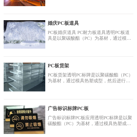
得更完美；2、板材的平整度：必须使板材
保持非常好的平整度，这样从外面看到灯
箱里面的效果才会更加真实，不扭曲，不
变形，会大大提高灯箱的宣传效果；3、灯
婚庆PC板道具
箱的面积大小对PC耐力板的厚度也有一定
要求：如广告灯箱的平面面积很大，这对
PC板婚庆道具 PC耐力板道具透明PC板道
PC板的厚度是
具是以聚碳酸酯（PC）为基材，通过模具
热塑成型，然后进行后续加工，完成标牌
图案色彩机器保护的一种装饰标牌。由于
PC材料具有较好的透明性、耐磨性、耐蚀
性，从而提升了产品的性能。PC耐力板道
PC板货架
具具有耐撞击、打不破，强度超过强化玻
璃、压克力板数百倍，坚韧安全、防盗、
PC板货架透明PC标牌是以聚碳酸酯（PC）
防弹效果最佳的
为基材，通过模具热塑成型，然后进行后
续加工，完成标牌图案色彩机器保护的一
种装饰标牌。由于PC材料具有较好的透明
性、耐磨性、耐蚀性，从而提升了产品的
性能。PC耐力板具有耐撞击、打不破，强
广告标识标牌PC板
度超过强化玻璃、压克力板数百倍，坚韧
安全、防盗、防弹效果最佳的性能，被广
广告标识标牌PC板应用透明PC标牌是以聚
泛应用于展架
碳酸酯（PC）为基材，通过模具热塑成
型，然后进行后续加工，完成标牌图案色
彩机器保护的一种装饰标牌。由于PC材料