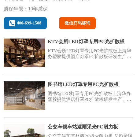
质保年限：10年质保
400-699-1508
微信扫码咨询
KTV会所LED灯罩专用PC光扩散板
KTV会所LED灯罩专用PC光扩散板上海华
办塑胶提供酒店灯罩PC扩散板研发生产、
销售，原材料为进口PC扩散板，更薄，透
光更均匀，厚度可以做到0.1mm-6mm。
KTV会所LED灯罩PC扩散板：节能降耗筒
灯扩散板的透光率可高达85%左右，高透
图书馆LED灯罩专用PC光扩散板
光率使亮度明显提升，体现为更节能。光
线均匀在保持高透光率的同时，众城光扩
图书馆LED灯罩专用PC光扩散板上海华办
散板可以实现理想的匀
塑胶提供酒店灯罩PC扩散板研发生产、销
售，原材料为进口PC扩散板，更薄，透光
更均匀，厚度可以做到0.1mm-6mm。图书
馆LED灯罩PC扩散板：节能降耗筒灯扩散
板的透光率可高达85%左右，高透光率使
公交车候车站遮雨采光PC耐力板
亮度明显提升，体现为更节能。光线均匀
在保持高透光率的同时，众城光扩散板可
公交车候车亭材料PC板pc耐力板,又称聚碳