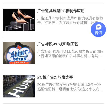
具有较好的透明性、耐磨性、耐蚀性，从
而提升了产品的性能。PC耐力板具有耐撞
广告道具展架PC板制作应用
击、打不破，强度超过强化玻璃、压克力
板数百倍，坚韧安全、防盗、防弹效果最
广告道具PC板制作应用PC耐力板具有耐撞
佳的性能，被广
击、打不破，强度超过强化玻璃、压克力
板数百倍，坚韧安全、防盗、防弹效果最
佳的性能，被广泛应用于展架、展览、婚
庆中。使用起来安全系数高、颜值高！是
根据客户具体产品的特点，设计与之匹配
广告标识-PC板印刷工艺
的产品促销展架，再加上具有创意的
LOGO等文字、图案，能够使各种需要展
广告标识-PC板印刷工艺pc耐力板目前国际
示的产品醒目的展现
上普遍采用的塑料广告标识材料，有其他
广告标识材料(如玻璃、亚克力等)无法比
拟的优点，表面加UV可耐老化达15年之
久，也常常应用于广告灯箱、发光字领
域。PC板印刷有哪几种工艺给PC板印彩色
PC板广告灯箱发光字
图案，有几种方法！1、丝印：是目前最常
用的方法，通过网板将油墨分成几次印到
PC板广告灯箱发光字密度1.19-1.2是一种
PC板上面，产生
热塑性塑料，透明度比较高(透光率仅次于
亚克力)，该产品以聚碳酸酯为主要原料，
经挤出而成，能自由着色，无嗅无味无
毒，不致菌类生长，具有刚性、绝缘、印