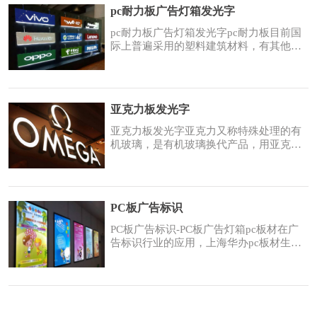
刷性好等优点，也是广告灯箱、发光字的
pc耐力板广告灯箱发光字
常用面板之一。
pc耐力板广告灯箱发光字pc耐力板目前国
际上普遍采用的塑料建筑材料，有其他建
筑装饰材料(如玻璃、亚克力等)无法比拟
的优点，表面加UV可耐老化达15年之久，
也常常应用于广告灯箱、发光字领域。1、
透光性：耐力板透光率最高可达89%，可
亚克力板发光字
与玻璃相妣美。UV涂层板在太阳光下爆晒
不会产生黄变，雾化，透光不佳，十年后
亚克力板发光字亚克力又称特殊处理的有
透光流失仅为
机玻璃，是有机玻璃换代产品，用亚克力
制作的灯箱、发光字具有透光性能好、颜
色纯正、色彩丰富、美观平整、兼顾白天
夜晚两种效果、使用寿命长、不影响使用
等特点。亚克力板厚度可定制。
PC板广告标识
PC板广告标识-PC板广告灯箱pc板材在广
告标识行业的应用，上海华办pc板材生产
的产品有着相当好优点是：难燃、防爆。
pc板材阻燃级别达到难燃B1级，抗冲击强
度是玻璃的数pc板材为什么适合制作广告
标识？pc板材阻燃级别达到难燃B1级，抗
冲击强度是玻璃的数倍，是有机玻璃的30