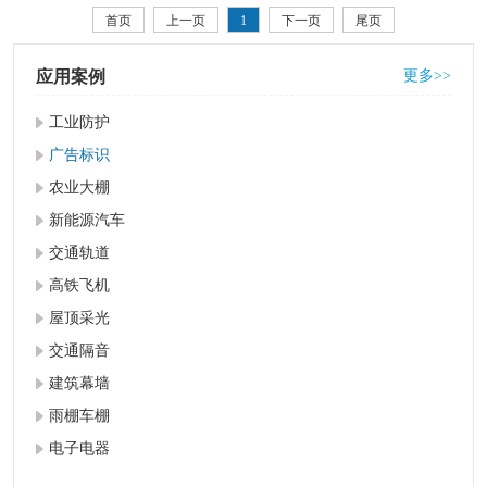
倍并有着"防弹玻璃"之称。上海华办拥有
首页
上一页
1
下一页
尾页
较
应用案例
更多>>
工业防护
广告标识
农业大棚
新能源汽车
交通轨道
高铁飞机
屋顶采光
交通隔音
建筑幕墙
雨棚车棚
电子电器