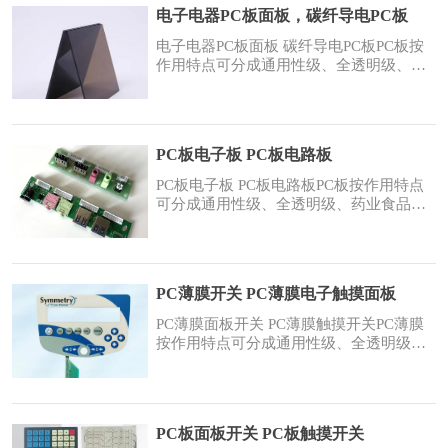
重量过重，塑形工艺复杂，起初，科学家
电子电器PC板面板，碳纤导电PC板
们研究塑料能否导电是想要减轻导电材质
重量过重这一问题，现在的导电塑料已经
电子电器PC板面板 碳纤导电PC板PC板按
非常成熟，因为
作用特点可分成通用性级、全透明级、药
业食品级不锈钢、阻燃性、耐高温、耐
侯、润化、玻纤提高、碳纤维材料提高、
无机化合物添充、磁屏蔽材料、防静电
等，及其复合型级。各种类又可按环氧树
PC板电子板 PC板电路板
脂溶体指数值或混配改性材料防腐剂成份
不一样，细分化为大量的实际型号。下面
PC板电子板 PC板电路板PC板按作用特点
介绍一下PC板在电子
可分成通用性级、全透明级、药业食品级
不锈钢、阻燃性、耐高温、耐侯、润化、
玻纤提高、碳纤维材料提高、无机化合物
添充、磁屏蔽材料、防静电等，及其复合
型级。各种类又可按环氧树脂溶体指数值
PC薄膜开关 PC薄膜电子触摸面板
或混配改性材料防腐剂成份不一样，细分
化为大量的实际型号。下面介绍一下PC板
PC薄膜面板开关 PC薄膜触摸开关PC薄膜
在电子电器及实
按作用特点可分成通用性级、全透明级、
药业食品级不锈钢、阻燃性、耐高温、耐
侯、润化、玻纤提高、碳纤维材料提高、
无机化合物添充、磁屏蔽材料、防静电
等，及其复合型级。各种类又可按环氧树
PC板面板开关 PC板触摸开关
脂溶体指数值或混配改性材料防腐剂成份