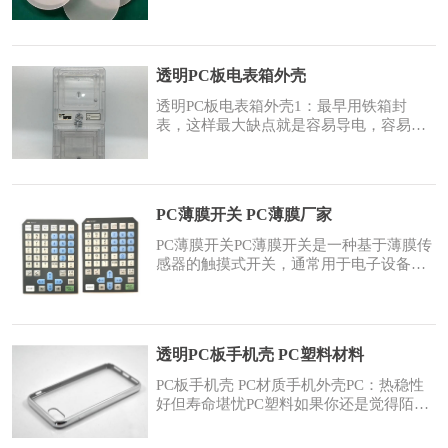
分为直下式和侧发光式、其中侧发光式拥
有超高的透光度和扩散性,同样的照度能节
省您大量的LED数量，直下式拥有超高的
扩散度和雾度，同样的led数量能让您的等
透明PC板电表箱外壳
更薄、表面更均匀、目前上海华办面板灯
扩散板板幅可达无限长，厚度可以做到
透明PC板电表箱外壳1：最早用铁箱封
1MM-8MM。节能降
表，这样最大缺点就是容易导电，容易腐
烂，容易让电表内温度在热天变得越来越
复杂，导致电器元件损坏。2：然后改用木
材料外壳，这样缺点又有问题就是容易进
水受潮，容易导电，长时间也腐烂变质。
PC薄膜开关 PC薄膜厂家
3：然后改用pvc塑料或pp料外壳，只是它
们共同缺点就是容易老化开裂，容易造成
PC薄膜开关PC薄膜开关是一种基于薄膜传
破损。4：到了2
感器的触摸式开关，通常用于电子设备中
的输入控制。PC薄膜作为一种新型工程塑
料，在薄膜开关领域有广泛的应用。PC薄
膜开关的优势：1、高透明度：PC薄膜具
有高透明度，使得它可以用于制造透明的
透明PC板手机壳 PC塑料材料
薄膜开关，可以显示背景图像或图形。2、
易于印刷：PC薄膜表面光滑平整，墨水附
PC板手机壳 PC材质手机外壳PC：热稳性
着力强，能够
好但寿命堪忧PC塑料如果你还是觉得陌生
的话，那么笔者再举一个例子，这就是咱
们小时候玩的四驱车车壳、底盘等等，都