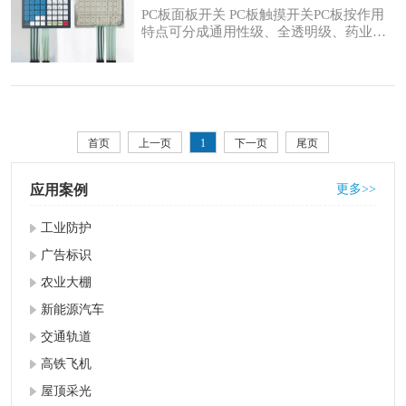
不一样，细分化为大量的实际型号。下面
PC板面板开关 PC板触摸开关PC板按作用
介绍一下PC薄膜在
特点可分成通用性级、全透明级、药业食
品级不锈钢、阻燃性、耐高温、耐侯、润
化、玻纤提高、碳纤维材料提高、无机化
合物添充、磁屏蔽材料、防静电等，及其
复合型级。各种类又可按环氧树脂溶体指
数值或混配改性材料防腐剂成份不一样，
细分化为大量的实际型号。下面介绍一下
首页
上一页
1
下一页
尾页
PC板在电子电器
应用案例
更多>>
工业防护
广告标识
农业大棚
新能源汽车
交通轨道
高铁飞机
屋顶采光