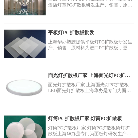
城光扩散板可以实现理想的匀
酒店灯罩PC扩散板研发生产、销售，原材
料为进口PC扩散板，更薄，透光更均匀，
厚度可以做到0.1mm-6mm。酒店灯罩PC扩
散板：节能降耗筒灯扩散板的透光率可高
达85%左右，高透光率使亮度明显提升，
平板灯PC扩散板批发
体现为更节能。光线均匀在保持高透光率
的同时，众城光扩散板可以实现理想的匀
上海华办塑胶提供平板灯PC扩散板研发生
光效果，面光源
产、销售，原材料为进口PC扩散板，更
薄，透光更均匀，厚度可以做到0.1MM-
8MM。平板灯PC扩散板：节能降耗筒灯扩
散板的透光率可高达85%左右，高透光率
使亮度明显提升，体现为更节能。光线均
面光灯扩散板厂家 上海面光灯PC扩散板
匀在保持高透光率的同时，众城光扩散板
可以实现理想的匀光效果，面光源亮度均
面光灯扩散板厂家 上海面光灯PC扩散板
匀度可高达85%以上。
LED面光灯扩散板上海华办是专门为面板
灯研发生产、分为直下式和侧发光式、其
中侧发光式拥有超高的透光度和扩散性,同
样的照度能节省您大量的LED数量，直下
式拥有超高的扩散度和雾度，同样的led数
灯筒PC扩散板厂家 灯筒PC扩散板
量能让您的等更薄、表面更均匀、目前上
海华办面板灯面光灯扩散板板幅可达无限
灯筒PC扩散板厂家 灯筒PC扩散板筒灯扩
长，厚度可以做
散板上海华办是专门为面板灯研发生产、