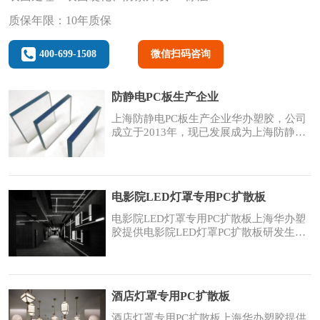
质保年限：10年质保
400-699-1508
微信扫码咨询
防静电PC板生产企业
上海防静电PC板生产企业华办塑胶，公司
成立于2013年，现已发展成为上海防静电
PC板材排名前十生产加工厂家，公司现有
PC板材生产线10条，型材生产线5条和PC
板加工设备30多台，是集PC板材、阻燃PC
薄膜、PMMA亚克力板材、型材的生产、
电影院LED灯罩专用PC扩散板
设计、加工、销售为一体的综合性高新科
技企业。品牌覆盖全国70%的区域，为国
电影院LED灯罩专用PC扩散板上海华办塑
内2万多家大中小建
胶提供电影院LED灯罩PC扩散板研发生
产、销售，原材料为进口PC扩散板，更
薄，透光更均匀，厚度可以做到0.1mm-
6mm。电影院LED灯罩PC扩散板：节能降
耗筒灯扩散板的透光率可高达85%左右，
酒店灯罩专用PC扩散板
高透光率使亮度明显提升，体现为更节
能。光线均匀在保持高透光率的同时，众
酒店灯罩专用PC扩散板上海华办塑胶提供