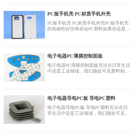
是PC塑料，这种材质在玩具、模型界被广
泛的运用，主要是因为改造型较强，用硝
PC板手机壳 PC材质手机外壳
基稀料就能够充当“胶水”来粘合，但就是
这种常用的材质，也是有硬伤的。PC塑料
PC板手机壳 PC材质手机外壳PC板手机壳
原颗粒PC再生
的热稳性好但寿命短PC塑料如果你还是觉
得陌生的话，那么笔者再举一个例子，这
就是咱们小时候玩的四驱车车壳、底盘等
等，都是PC塑料，这种材质在玩具、模型
界被广泛的运用，主要是因为改造型较
电子电器PC薄膜控制面板
强，用硝基稀料就能够充当“胶水”来粘
合，但就是这种常用的材质，也是有硬伤
电子电器PC薄膜控制面板无论在日常生活
的。PC材质手机壳
中还是工业领域，我们随处可见塑料制
品，然而我们最常见的塑料，都是绝缘
体，你听过能导电PC塑料吗？我们都知道
金属材质是可以导电的，但它的缺点是重
量过重，塑形工艺复杂，起初，科学家们
电子电器导电PC板 导电PC塑料
研究塑料能否导电是想要减轻导电材质重
量过重这一问题，现在的导电塑料已经非
电子电器导电PC板 导电PC塑料无论在日
常成熟，因为塑料
常生活中还是工业领域，我们随处可见塑
料制品，然而我们最常见的塑料，都是绝
缘体，你听过能导电PC塑料吗？我们都知
道金属材质是可以导电的，但它的缺点是