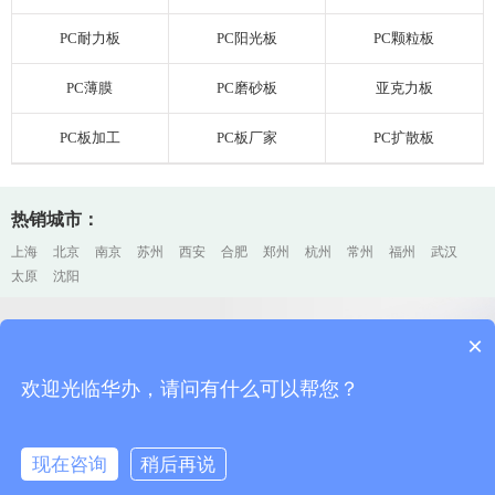
PC耐力板
PC阳光板
PC颗粒板
PC薄膜
PC磨砂板
亚克力板
PC板加工
PC板厂家
PC扩散板
热销城市：
上海
北京
南京
苏州
西安
合肥
郑州
杭州
常州
福州
武汉
太原
沈阳
×
上海PC耐力板厂家加工、销售
上海排名前三
欢迎光临华办，请问有什么可以帮您？
欢迎咨询华办，您的每一个电话、邮件、留言，我们都会认真对待
现在咨询
稍后再说