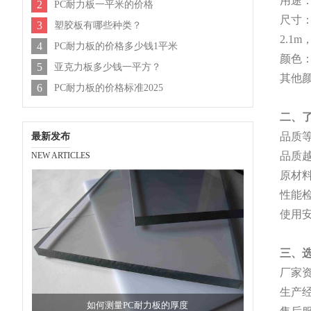
用途
2
PC耐力板一平米的价格
尺寸
3
塑胶板有哪些种类？
2.1
4
PC耐力板的价格多少钱1平米
颜色
5
亚克力板多少钱一平方？
其他
6
PC耐力板的价格标准2025
二、
品质
最新发布
品质
NEW ARTICLES
原材
性能
使用
三、
厂家
生产
如何测量PC耐力板的厚度