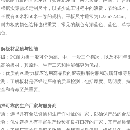
：根据耐力板的具体用途（如建筑屋面、采光顶棚、隔断、广告
：根据实际需求定制尺寸，以减少施工过程中的浪费，节约成本
m，长度有30米和50米一卷的规格。平板尺寸通常为1.22m×2.44m。
：耐力板的颜色选择也很重要，常见的颜色有湖蓝色、蓝色、草
颜色。
了解板材品质与性能
等级：
PC耐力板一般可分为高、中、一般三个档次，以及不同年限
越高的板材，其原料、生产工艺和性能都更为优越。
料：优质的
PC耐力板应选用高品质的聚碳酸酯树脂和玻璃纤维等
检测：了解板材是否经过严格的质量检测，包括厚度、透明度、
安全和寿命至关重要。
选择可靠的生产厂家与服务商
资质：选择具有合法资质和生产许可证的厂家，以确保产品的合
经验：优先选择具有丰富生产经验和良好口碑的厂家，其产品质