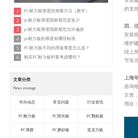
售后
的支
1
PC耐力板厚度的测量方法（教学）
2
pc耐力板厚度国家规范是多少
四、
3
pc耐力板厚度国家规范允许偏差
安装
4
pc耐力板的厚度有哪些标准
维护
5
PC耐力板不同的用途厚度怎么选？
综上
6
购买PC耐力板时要考虑哪些？
节等
上海
文章分类
咨询
News coverage
主营
华办动态
常见问题
行业资讯
地址
PC耐力板
PC阳光板
PC颗粒板
PC薄膜
PC磨砂板
亚克力板