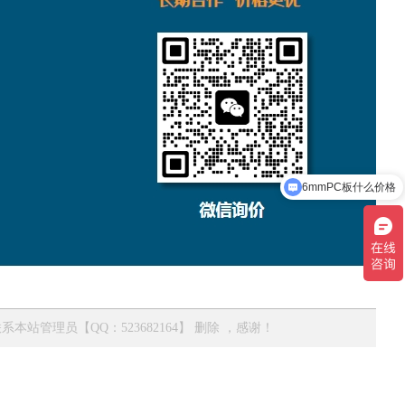
现在有优惠活动吗
管理员【QQ：523682164】 删除 ，感谢！