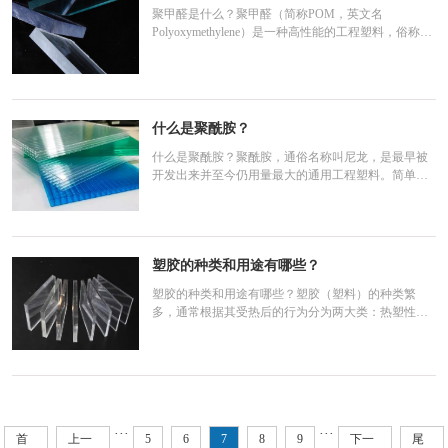
聚甲醛是什么？聚甲醛（简称POM，英文名
Polyoxymethylene）是一种高性能的工程塑料，俗称
“赛钢”或“超钢”。从化学和工程应用角度，它的核心特
点如下：结构特性：它的分子链排列规整、结晶度
高，因此具有极高的机械强度和刚性。它的硬度、抗
蠕变性和耐疲劳性在塑料中非常突出。耐磨与自润滑
什么是聚酰胺？
什么是聚酰胺？聚酰胺，通俗名称叫尼龙，是最早被
开发出来并至今仍用量最大的通用工程塑料。简单来
说，它是一种主链上含有重复酰胺基团（-NH-CO-）
的高分子材料。这种特殊的化学结构让它既保持了类
似金属的强度和刚性，又具备塑料的轻量化和耐腐蚀
优势。核心特性聚酰胺之所以应用广泛，主要得益于
以
塑胶的种类和用途有哪些？
塑胶的种类和用途有哪些？塑胶（塑料）的种类繁
多，通常根据其受热后的行为分为两大类：热塑性塑
料和热固性塑料。以下是常见的主要种类及其特点：
一、 热塑性塑料这类塑料在加热时软化、冷却时硬
化，过程可逆，因此可以回收再利用。是日常生活中
最常用的类型。1. 通用塑料聚乙烯：应用最广泛的塑
料。分为
···
···
首
上一
5
6
7
8
9
下一
尾