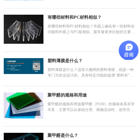
色，但其表面硬度相对较低，抵抗刮擦的能力较弱。
尖锐物体的触碰（如公交站台广告牌上的划痕）就很
容易留下痕迹。化学稳定性局限PC耐力板在化学稳定
有哪些材料和PC材料相似？
有哪些材料和PC材料相似？市面上确实有一些材料在
功能和外观上与PC板相似，最常被拿来比较的主要是
下面这几种：常见透明板材对比速查表材料名称 核心
特点 抗冲击性 (对比PC) 耐候/户外寿命 相对价格 (对
比PC)典型应用场景亚克力 (PMMA / 有机玻璃) 透光率
最高(≈92%)，表面硬度高，不易刮花，但较脆。 低
(约1/
塑料薄膜是什么？
塑料薄膜是什么？温室大棚用的塑料薄膜，就是一种
专门为农业设计的、具有特定功能的超薄“塑料布”。
它和我们日常见到的普通塑料膜不同，是针对种植需
求“量身定制”的。它到底是什么？你可以把它理解成
温室的“衣服”。它的主要成分是聚乙烯（PE）或聚氯
聚甲醛的规格和用途
乙烯（PVC）等塑料树脂，但为了能用在农业上，在
生
聚甲醛的规格和用途聚甲醛（POM）的规格体系非常
丰富，主要可以从基础分类、熔融流动性、改性功
能、产品形态等几个维度来划分。不同的生产商（如
杜邦、旭化成、宝理等）都有自己的牌号体系，但核
心的规格逻辑是通用的。1. 按基础分子结构分类这是
POM最根本的分类方式，决定了材料的基础性能倾
聚甲醛是什么？
向。规