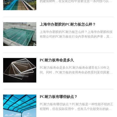
的建筑材料，在安装过程中需要注意一系列技巧以确
保其稳定性和耐用性。以下是一些关键的安装注意技
巧：一、安装前准备检查材料：确保PC耐力板双面有
保护膜，特别是抗紫外线处理面应有印刷标志，安装
时此面应朝外。检查板材是否有划痕、裂纹或其他损
上海华办塑胶的PC耐力板怎么样？
伤。清洁框架
上海华办塑胶的PC耐力板怎么样？上海华办塑胶科技
有限公司的PC耐力板在行业内享有较高的声誉，其产
品质量和性能都表现出色。以下是对上海华办塑胶PC
耐力板的详细评价：一、公司背景与实力上海华办塑
胶科技有限公司是国内知名的聚碳酸酯(PC)材料供应
商，成立于2013年，拥有多年的行业经验和技术积
累。公司集PC耐
PC耐力板寿命是多久
PC耐力板寿命是多久PC耐力板寿命通常在3-10年之
间。同时，PC耐力板的使用寿命必然受到某些因素的
影响。首先是质量因素。PC耐力板质量好，使用寿命
可达30年以上，质量保证期为10年，非常耐用。第二
是价格因素。廉价PC耐力板可能达不到规定的使用寿
命。后，制造厂家的因素。选择可靠的厂家非常重
要，这样可以更好地延长产品的
PC耐力板有哪些缺点？
PC耐力板有哪些缺点？PC耐力板是一种性能不错的工
程塑料，但在实际应用中，也有几个比较突出的缺点
需要留意：表面易损尽管PC耐力板的抗冲击性非常出