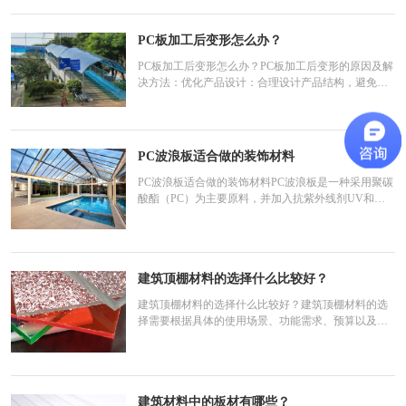
多边形等），需提供CAD图纸或矢量图（如DXF、AI
格式），标注尺寸和公差。孔位加工：需明确孔径、
PC板加工后变形怎么办？
位置、孔间距（
PC板加工后变形怎么办？‌PC板加工后变形的原因及解
决方法‌：‌优化产品设计‌：合理设计产品结构，避免设
计过于复杂或壁厚不均的结构，以减少加工过程中的
内应力和变形风险。适当增加产品的壁厚和提高结构
刚性，有助于增强产品的抗变形能力‌。‌调整加工工艺
参数‌：‌注射压力和速度‌：合理调整注射
PC波浪板适合做的装饰材料
PC波浪板适合做的装饰材料PC波浪板是一种采用聚碳
酸酯（PC）为主要原料，并加入抗紫外线剂UV和其
他化工原料，采用先进技术制成的装饰材料。由于其
独特的波浪形状和优异的性能，PC波浪板被广泛应用
于多种装饰场合。以下是PC波浪板适合做的装饰材
料：室内装饰：宾馆、会所：PC波浪板造型优美、立
建筑顶棚材料的选择什么比较好？
体感强，可以用于
建筑顶棚材料的选择什么比较好？建筑顶棚材料的选
择需要根据具体的使用场景、功能需求、预算以及审
美偏好等多种因素来决定。以下是一些常见的建筑顶
棚材料及其特点：石膏板：优点：重量轻、强度高、
厚度薄、加工方便，具有良好的隔音、绝热和防火性
能。石膏板表面平整，易于装饰，且具有一定的调节
建筑材料中的板材有哪些？
室内湿度的功