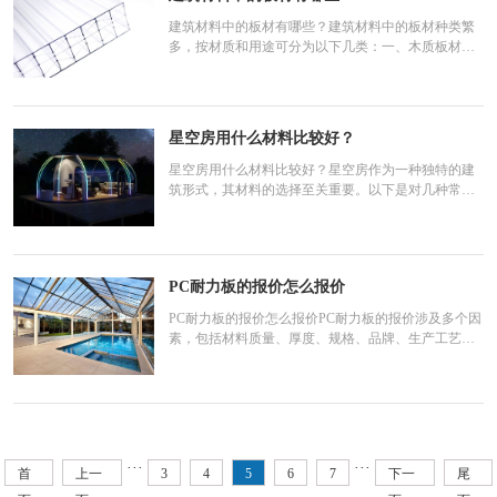
建筑材料中的板材有哪些？建筑材料中的板材种类繁
多，按材质和用途可分为以下几类：一、木质板材胶
合板：由三层或多层一毫米厚的单板或薄板胶贴热压
制而成，是手工制作家具最为常用的材料。纤维板：
以木质纤维或其他植物纤维为原料，经纤维制备、树
脂或其他合适的胶粘剂与添加剂混合、压制成型和干
星空房用什么材料比较好？
燥等工艺制成
星空房用什么材料比较好？星空房作为一种独特的建
筑形式，其材料的选择至关重要。以下是对几种常见
星空房材料的详细分析，以帮助您做出更好的选择：
一、玻璃优点：透明度高，能够带来极佳的视野和采
光效果。强度高，耐久性好，能够抵抗风雨侵蚀，保
证星空房的稳定性和安全性。缺点：重量较大，对安
PC耐力板的报价怎么报价
装和运输有一
PC耐力板的报价怎么报价PC耐力板的报价涉及多个因
素，包括材料质量、厚度、规格、品牌、生产工艺以
及市场供需等。以下是一些关于PC耐力板报价的详细
指导：一、报价考虑因素材料质量：高质量的原材料
能提高板材的透明度、耐冲击性和耐候性，价格自然
会相对较高。厚度和规格：耐力板的厚度和尺寸不
同，价格也会有
···
···
首
上一
3
4
5
6
7
下一
尾