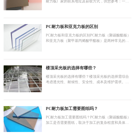
耐力板厂家的联系地址及获取方式，供您参考：一、
推荐厂家地址（需自行验证最新信息）上海华办塑胶
科技有限公司地址：上海市嘉定区安亭镇泰顺路1111
号（可能已更新，建议通过官网确认）官网：
www.shhbsj.cn咨询电话：400-699-1508上海华
PC耐力板和亚克力板的区别
PC耐力板和亚克力板的区别PC耐力板（聚碳酸酯板）
和亚克力板（聚甲基丙烯酸甲酯板）是两种常见的透
明塑料板材，在性能和应用场景上有显著区别。以下
是它们的对比分析：1. 材料特性PC耐力板（聚碳酸酯
板）强度：抗冲击性能极强，是亚克力的20-30倍，被
誉为“不碎玻璃”，常用于防暴、安全领域。耐温性：
楼顶采光板的选择有哪些？
耐高温（
楼顶采光板的选择有哪些？楼顶采光板的选择需综合
考虑透光性、耐候性、安全性、成本及维护需求。以
下是主流采光板类型及选型建议：一、主流采光板类
型及特性1. PC耐力板（聚碳酸酯实心板）特点：透光
率：可达88%（接近玻璃），可选磨砂/扩散版减少眩
光。抗冲击性：是玻璃的250倍，抗冰雹、高空坠物能
PC耐力板加工需要图纸吗？
力强。耐候
PC耐力板加工需要图纸吗？PC耐力板（聚碳酸酯板）
加工是否需要图纸，取决于加工的复杂程度和具体需
求。以下是不同场景下的分析：一、需要图纸的情况
定制化加工异形切割：如非标准形状（圆形、弧形、