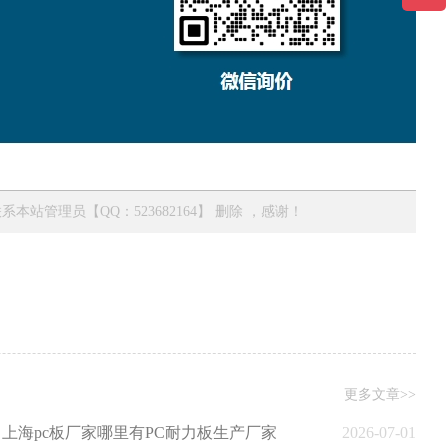
管理员【QQ：523682164】 删除 ，感谢！
更多文章>>
上海pc板厂家哪里有PC耐力板生产厂家
2026-07-01