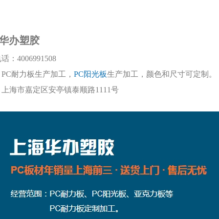
华办塑胶
电话：
4006991508
：
PC耐力板生产加工，
PC阳光板
生产加工，颜色和尺寸可定制。
：上海市嘉定区安亭镇泰顺路
1111号