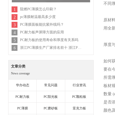
不同
1
阻燃PC薄膜怎么印刷？
2
pc薄膜耐温最高多少度
原材
3
PC薄膜面板能抗紫外线吗？
用全
4
PC耐力板声屏障方面的应用
5
PC耐力板的使用寿命和厚度有关系吗
厚度
6
浙江PC薄膜生产厂家排名前十 浙江PC薄膜公司排行榜
如何
文章分类
要在
News coverage
所需
华办动态
常见问题
行业资讯
板材
数量
PC耐力板
PC阳光板
PC颗粒板
是否
PC薄膜
PC磨砂板
亚克力板
颜色