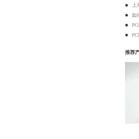
上
如
P
P
推荐